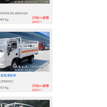
車
0P40K59L4BE6A84
詳細(xì)參數
80 Kg
(shù)>>
福星氣瓶運輸車
2PBBNZ1
詳細(xì)參數
65 Kg
(shù)>>