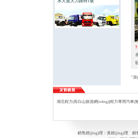
水大道大力路特1號
7
底
額
『當(
湖北程力
|
長白山旅游網(wǎng)
|
程力專用汽車
|
銷售經(jīng)理：黃經(jīng)理 