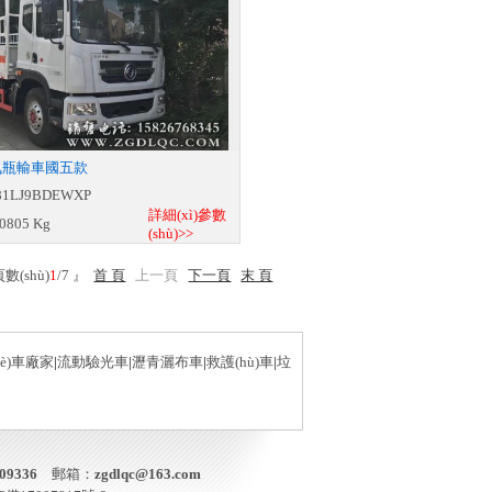
D9氣瓶輸車國五款
1LJ9BDEWXP
詳細(xì)參數
0805 Kg
(shù)>>
數(shù)
1
/7 』
首 頁
上一頁
下一頁
末 頁
è)車廠家
|
流動驗光車
|
瀝青灑布車
|
救護(hù)車
|
垃
309336
郵箱：
zgdlqc@163.com