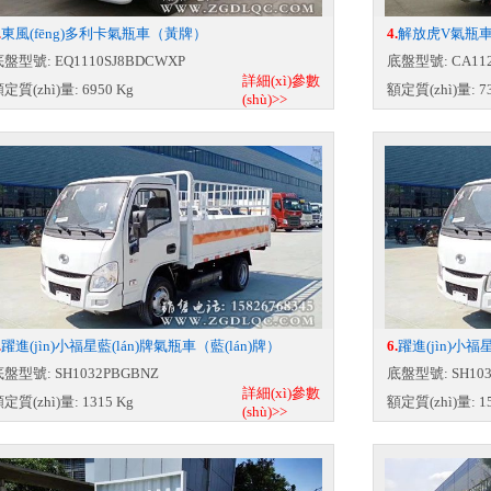
.
東風(fēng)多利卡氣瓶車（黃牌）
4.
解放虎V氣瓶
盤型號: EQ1110SJ8BDCWXP
底盤型號: CA112
詳細(xì)參數
定質(zhì)量: 6950 Kg
額定質(zhì)量: 73
(shù)>>
.
躍進(jìn)小福星藍(lán)牌氣瓶車（藍(lán)牌）
6.
躍進(jìn)小
盤型號: SH1032PBGBNZ
底盤型號: SH103
詳細(xì)參數
定質(zhì)量: 1315 Kg
額定質(zhì)量: 15
(shù)>>