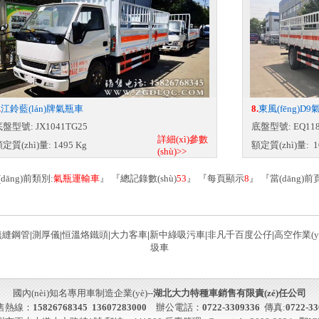
.
江鈴藍(lán)牌氣瓶車
8.
東風(fēng)
盤型號: JX1041TG25
底盤型號: EQ118
詳細(xì)參數
定質(zhì)量: 1495 Kg
額定質(zhì)量: 1
(shù)>>
dāng)前類別:
氣瓶運輸車
』 『總記錄數(shù)
53
』 『每頁顯示
8
』 『當(dāng)前頁
無縫鋼管
|
測厚儀
|
恒溫烙鐵頭
|
大力客車
|
新中綠吸污車
|
非凡千百度公仔
|
高空作業(y
圾車
國內(nèi)知名專用車制造企業(yè)--
湖北大力特種車銷售有限責(zé)任公司
銷售熱線：
15826768345
13607283000
辦公電話：
0722-
3309336
傳真:
0722-3