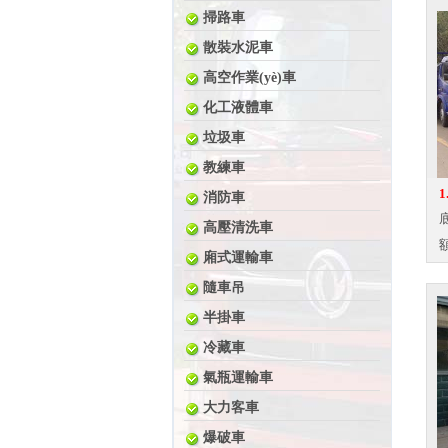
掃路車
散裝水泥車
高空作業(yè)車
化工液體車
垃圾車
教練車
1
消防車
底
高壓清洗車
額
廂式運輸車
隨車吊
半掛車
冷藏車
氣瓶運輸車
大力客車
爆破車