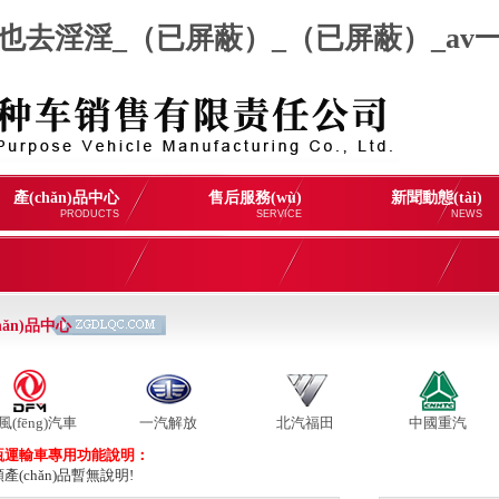
俺也去淫淫_（已屏蔽）_（已屏蔽）_av
產(chǎn)品中心
售后服務(wù)
新聞動態(tài)
PRODUCTS
SERVICE
NEWS
hǎn)品中心
風(fēng)汽車
一汽解放
北汽福田
中國重汽
瓶運輸車專用功能說明：
產(chǎn)品暫無說明!