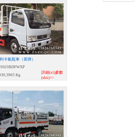
小多利卡氣瓶車（黃牌）
0SJ3BDFWXP
詳細(xì)參數
30,3965 Kg
(shù)>>