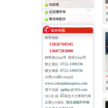
自卸車
3
水泥攪拌車
底
專用車配件
額
銷售熱線:
15826768345
13607283000
銷售經(jīng)理: 黃經(jīng)理
0722-3309336
辦公電話:
0722-3309336
圖文傳真:
5
企業(yè)網(wǎng)址:
底
www.colorplakexpress.com
額
zgdlqc@163.com
電子信箱:
QQ 在 線:
企業(yè)地址:
湖北省隨州市兩