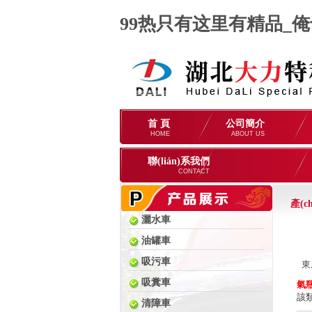
99热只有这里有精品_
首 頁
公司簡介
HOME
ABOUT US
聯(lián)系我們
CONTACT
產(c
灑水車
油罐車
吸污車
東
吸糞車
氣
該類
清障車