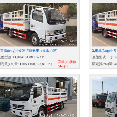
.
東風(fēng)小多利卡氣瓶車（藍(lán)牌）
2.
東風(fēng)
盤型號: EQ1041SJ3BDFWXP
底盤型號: EQ107
詳細(xì)參數
定質(zhì)量: 1165,1100,875,810 Kg
額定質(zhì)量: 40
(shù)>>